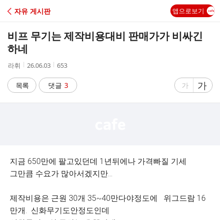
C
자유 게시판
앱으로보기
A
비프 무기는 제작비용대비 판매가가 비싸긴
F
하네
작
작
조
라휘
26.06.03
653
E
성
성
회
자
시
수
글
가
글
목록
댓글
3
가
간
자
자
크
크
기
기
크
작
게
게
지금 650만에 팔고있던데 1년뒤에나 가격빠질 기세
그만큼 수요가 많아서겠지만...
제작비용은 근원 30개 35~40만다야정도에 위그드람 16
만개. 신화무기도안정도인데