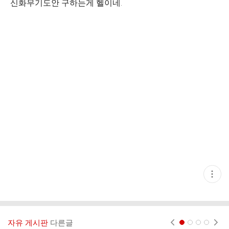
신화무기도안 구하는게 헬이네.
현
재
게
시
글
추
가
자유 게시판
다른글
현재페이지 1
2
3
4
기