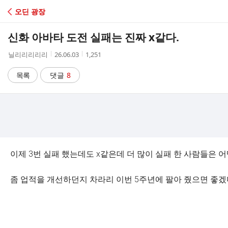
C
오딘 광장
A
신화 아바타 도전 실패는 진짜 x같다.
F
작
작
조
닐리리리리리
26.06.03
1,251
성
성
회
E
자
시
수
목록
댓글
8
간
이제 3번 실패 했는데도 x같은데 더 많이 실패 한 사람들은 
좀 업적을 개선하던지 차라리 이번 5주년에 팔아 줬으면 좋겠