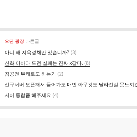
오딘 광장
다른글
댓
아니 왜 지옥성채만 있습니까?
(
3
)
글
댓
신화 아바타 도전 실패는 진짜 x같다.
(
8
)
글
댓
침공전 부캐로도 하는거
(
2
)
글
신규서버 오픈해서 들어가도 매번 아무것도 달라진걸 못느끼
댓
서버 통합좀 해주세요
(
4
)
글