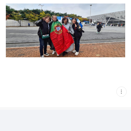
현
재
게
시
글
추
가
기
능
열