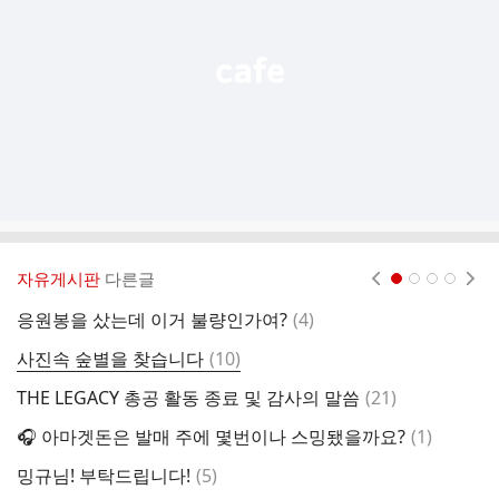
기
자유게시판
다른글
현재페이지 1
2
3
4
댓
응원봉을 샀는데 이거 불량인가여?
(
4
)
글
댓
사진속 숲별을 찾습니다
(
10
)
짹
글
댓
THE LEGACY 총공 활동 종료 및 감사의 말씀
(
21
)
앨
글
댓
🎧 아마겟돈은 발매 주에 몇번이나 스밍됐을까요?
(
1
)
뮤
글
댓
밍규님! 부탁드립니다!
(
5
)
뒤
글