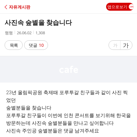
C
자유게시판
앱으로보기
A
사진속 숲별을 찾습니다
F
작
작
조
햄햄
26.06.02
1,308
성
성
회
E
자
시
수
글
가
글
목록
댓글
10
가
간
자
자
크
크
기
기
크
작
게
게
23년 올림픽공원 축제때 포루투갈 친구들과 같이 사진 찍
었던
숲별분들을 찾습니다
포루투갈 친구들이 이번에 인천 콘서트를 보기위해 한국을
방문하는데 사진속 숲별분들을 만나고 싶어합니다
사진속 주인공 숲별분들은 댓글 남겨주세요