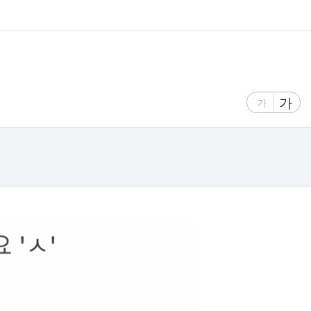
글
가
글
가
자
자
크
크
기
기
크
작
게
게