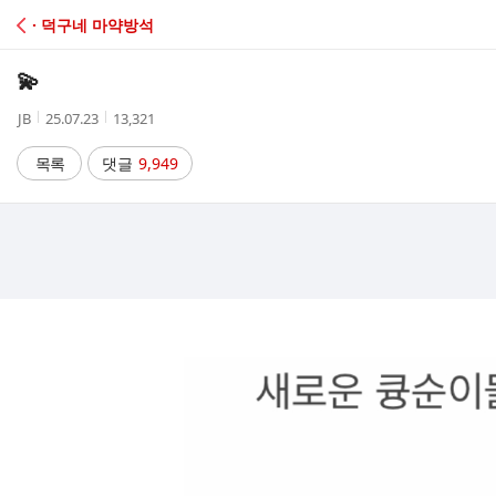
C
· 덕구네 마약방석
A
💫
F
작
작
조
JB
25.07.23
13,321
성
성
회
E
자
시
수
목록
댓글
9,949
간