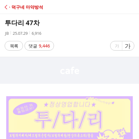
C
· 덕구네 마약방석
A
투다리 47차
F
작
작
조
JB
25.07.29
6,916
성
성
회
E
자
시
수
글
가
글
목록
댓글
9,446
가
간
자
자
크
크
기
기
크
작
게
게