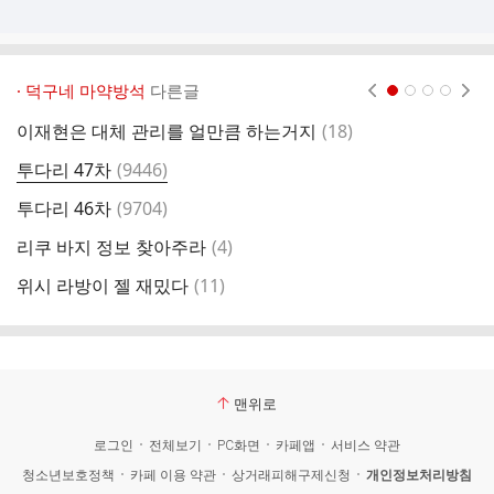
· 덕구네 마약방석
다른글
현재페이지 1
2
3
4
댓
이재현은 대체 관리를 얼만큼 하는거지
(
18
)
ㄷ
글
댓
투다리 47차
(
9446
)
위
글
댓
투다리 46차
(
9704
)
덥
글
댓
리쿠 바지 정보 찾아주라
(
4
)
위
글
댓
위시 라방이 젤 재밌다
(
11
)
위
글
맨위로
로그인
전체보기
PC화면
카페앱
서비스 약관
청소년보호정책
카페 이용 약관
상거래피해구제신청
개인정보처리방침