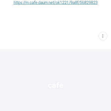
https://m.cafe.daum.net/ok1221/9a8f/56829823
현
재
게
시
글
추
가
기
능
열
기