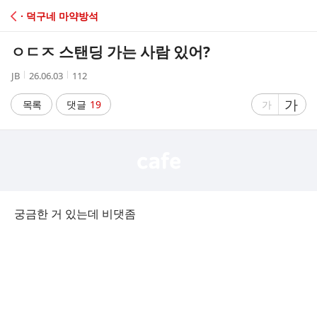
C
· 덕구네 마약방석
A
ㅇㄷㅈ 스탠딩 가는 사람 있어?
F
작
작
조
JB
26.06.03
112
성
성
회
E
자
시
수
글
가
글
목록
댓글
19
가
간
자
자
크
크
기
기
크
작
게
게
궁금한 거 있는데 비댓좀