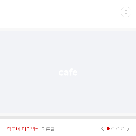
현
재
게
시
글
추
가
기
능
열
기
· 덕구네 마약방석
다른글
현재페이지 1
2
3
4