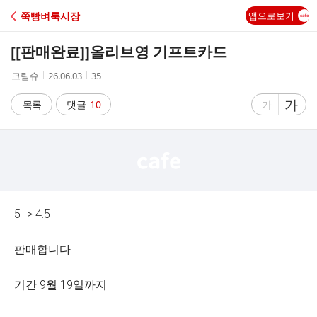
C
쭉빵벼룩시장
앱으로보기
A
[[판매완료]]
올리브영 기프트카드
F
작
작
조
크림슈
26.06.03
35
성
성
회
E
자
시
수
글
가
글
목록
댓글
10
가
간
자
자
크
크
기
기
크
작
게
게
5 -> 4.5
판매합니다
기간 9월 19일까지