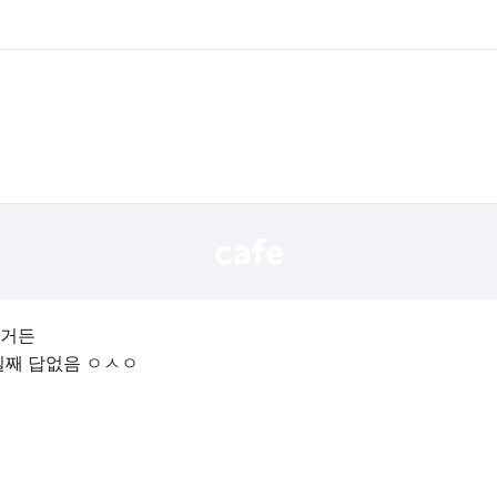
했거든
일째 답없음 ㅇㅅㅇ