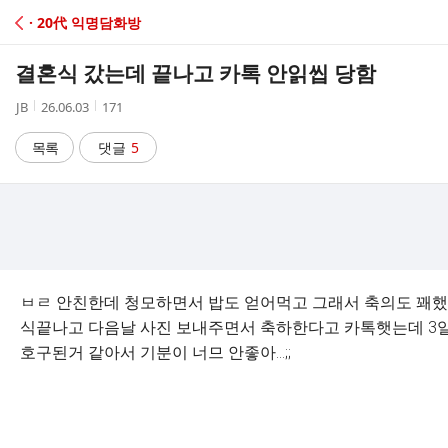
C
· 20代 익명담화방
A
결혼식 갔는데 끝나고 카톡 안읽씹 당함
F
작
작
조
JB
26.06.03
171
성
성
회
E
자
시
수
목록
댓글
5
간
ㅂㄹ 안친한데 청모하면서 밥도 얻어먹고 그래서 축의도 꽤
식끝나고 다음날 사진 보내주면서 축하한다고 카톡햇는데 3
호구된거 같아서 기분이 너므 안좋아...;;