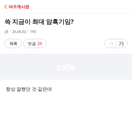
C
야구게시판
A
쓱 지금이 최대 암흑기임?
F
작
작
조
JB
26.06.02
795
성
성
회
E
자
시
수
글
가
글
목록
댓글
25
가
간
자
자
크
크
기
기
크
작
게
게
항상 잘했던 것 같은데