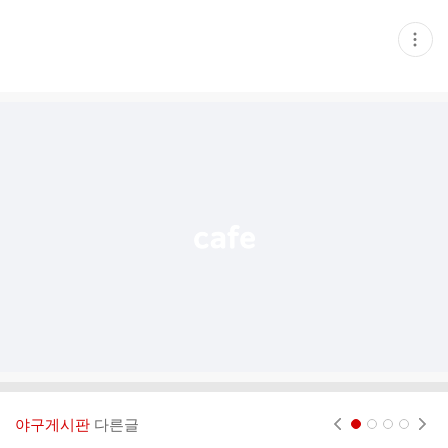
현
재
게
시
글
추
가
기
능
열
기
야구게시판
다른글
현재페이지 1
2
3
4