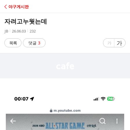
C
야구게시판
A
자려고누웟는데
F
작
작
조
JB
26.06.03
232
성
성
회
E
자
시
수
글
가
글
목록
댓글
3
가
간
자
자
크
크
기
기
크
작
게
게