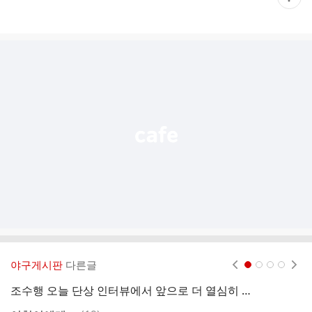
재
게
시
글
추
가
기
능
열
기
야구게시판
다른글
현재페이지 1
2
3
4
조수행 오늘 단상 인터뷰에서 앞으로 더 열심히 뛰도록 할테니까 이랬대
자