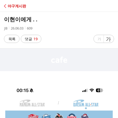
C
야구게시판
A
이현이에게 . .
F
작
작
조
JB
26.06.03
609
성
성
회
E
자
시
수
글
가
글
목록
댓글
19
가
간
자
자
크
크
기
기
크
작
게
게