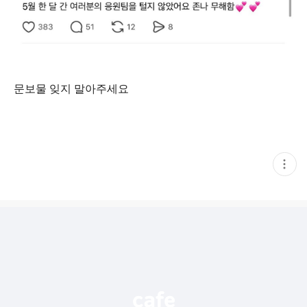
문보물 잊지 말아주세요
현
재
게
시
글
추
가
기
능
열
기