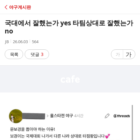
C
야구게시판
A
국대에서 잘했는가 yes 타팀상대로 잘했는가
F
no
작
작
조
JB
26.06.03
564
E
성
성
회
자
시
수
글
가
글
목록
댓글
3
가
간
자
자
크
크
기
기
크
작
게
게