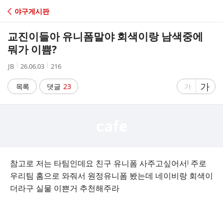
C
야구게시판
A
교진이들아 유니폼말야 회색이랑 남색중에
F
뭐가 이쁨?
작
작
조
JB
26.06.03
216
E
성
성
회
자
시
수
글
가
글
목록
댓글
23
가
간
자
자
크
크
기
기
크
작
게
게
참고로 저는 타팀인데요 친구 유니폼 사주고싶어서! 주로
우리팀 홈으로 와줘서 원정유니폼 봤는데 네이비랑 회색이
더라구 실물 이쁜거 추천해주라