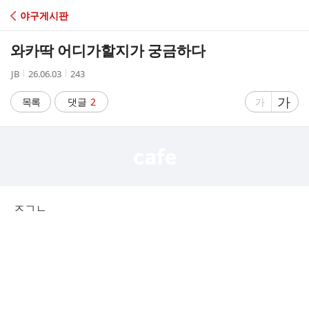
C
야구게시판
A
와카딱 어디가할지가 궁금하다
F
작
작
조
JB
26.06.03
243
성
성
회
E
자
시
수
글
가
글
목록
댓글
2
가
간
자
자
크
크
기
기
크
작
게
게
ㅈㄱㄴ