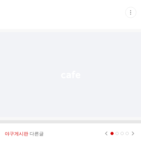
현
재
게
시
글
추
가
기
능
열
기
야구게시판
다른글
현재페이지 1
2
3
4