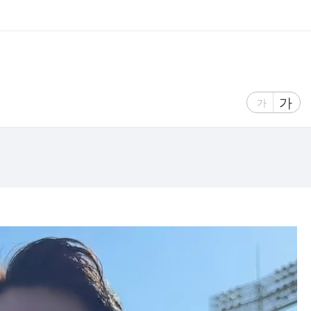
글
가
글
가
자
자
크
크
기
기
크
작
게
게