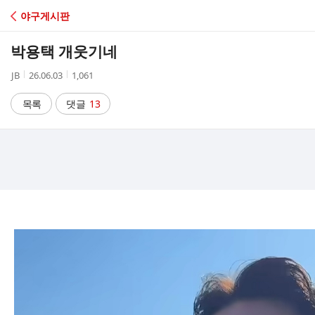
C
야구게시판
A
박용택 개웃기네
F
작
작
조
JB
26.06.03
1,061
성
성
회
E
자
시
수
목록
댓글
13
간