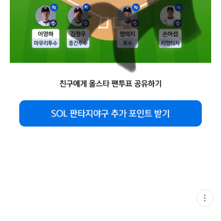
현
재
게
시