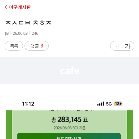
C
야구게시판
A
ㅈㅅㄷㅂ ㅊㅎㅈ
F
작
작
조
JB
26.06.03
246
성
성
회
E
자
시
수
글
가
글
목록
댓글
6
가
간
자
자
크
크
기
기
크
작
게
게