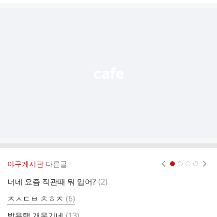
글
추
가
기
능
열
기
야구게시판
다른글
현재페이지 1
2
3
4
댓
너네 요즘 직관때 뭐 입어?
(
2
)
글
댓
ㅈㅅㄷㅂ ㅊㅎㅈ
(
6
)
근
글
댓
박용택 개웃기네
(
13
)
교