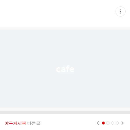
현
재
게
시
글
추
가
기
능
열
기
야구게시판
다른글
현재페이지 1
2
3
4