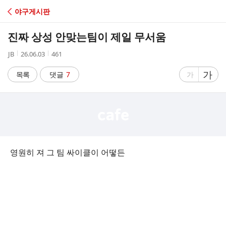
C
야구게시판
A
진짜 상성 안맞는팀이 제일 무서움
F
작
작
조
JB
26.06.03
461
성
성
회
E
자
시
수
글
가
글
목록
댓글
7
가
간
자
자
크
크
기
기
크
작
게
게
영원히 져 그 팀 싸이클이 어떻든