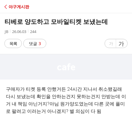
C
야구게시판
A
티베로 양도하고 모바일티켓 보냈는데
F
작
작
조
JB
26.06.03
244
성
성
회
E
자
시
수
글
가
글
목록
댓글
3
가
간
자
자
크
크
기
기
크
작
게
게
구매자가 티켓 등록 안했거든 24시간 지나서 취소됐길래
다시 보냈는데 확인을 안하는건지 못하는건지 안받는데 이
거 내 책임 아닌거지?아님 원가양도였는데 다른 곳에 플미
로 팔려고 이러는거 아니겠지? 별 의심이 다 됨