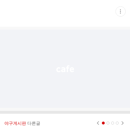
현
재
게
시
글
추
가
기
능
열
기
야구게시판
다른글
현재페이지 1
2
3
4