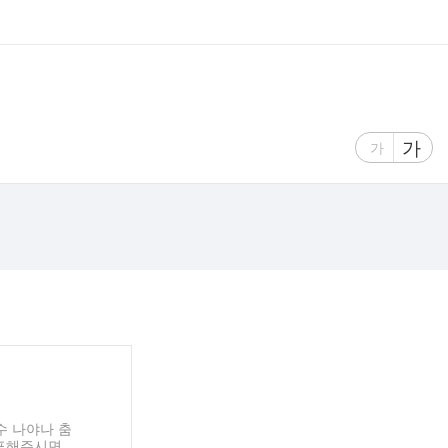
글
가
글
가
자
자
크
크
기
기
크
작
게
게
수 나야나 춤
투표해주시면 안