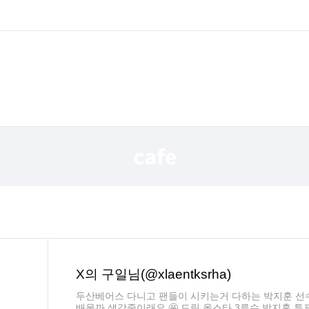
X의 구일님(@xlaentksrha)
두산베어스 다니고 팬들이 시키는거 다하는 박지훈 선
배울까 생각중이래요 🤩 드림 올스타 3루수 박지훈 