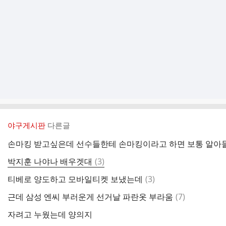
야구게시판
다른글
손마킹 받고싶은데 선수들한테 손마킹이라고 하면 보통 알아
댓
박지훈 나야나 배우겟대
(
3
)
글
댓
티베로 양도하고 모바일티켓 보냈는데
(
3
)
글
댓
근데 삼성 엔씨 부러운게 선거날 파란옷 부라움
(
7
)
글
자려고 누웠는데 양의지