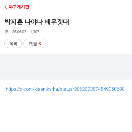
C
야구게시판
A
박지훈 나야나 배우겟대
F
작
작
조
JB
26.06.03
1,307
성
성
회
E
자
시
수
목록
댓글
3
간
https://x.com/xlaentksrha/status/2062003874849050638