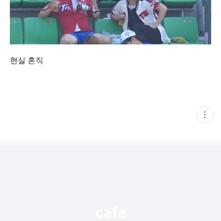
현실 혼직
현
재
게
시
글
추
가
기
능
열
기