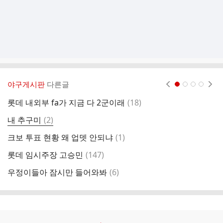
야구게시판
다른글
현재페이지 1
2
3
4
댓
롯데 내외부 fa가 지금 다 2군이래
(
18
)
대
글
댓
내 추구미
(
2
)
내
글
댓
크보 투표 현황 왜 업뎃 안되냐
(
1
)
너
글
댓
롯데 임시주장 고승민
(
147
)
팀
글
댓
우정이들아 잠시만 들어와봐
(
6
)
전
글