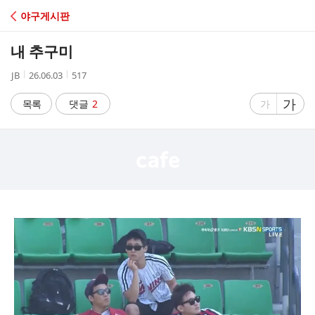
C
야구게시판
A
내 추구미
F
작
작
조
JB
26.06.03
517
성
성
회
E
자
시
수
글
가
글
목록
댓글
2
가
간
자
자
크
크
기
기
크
작
게
게