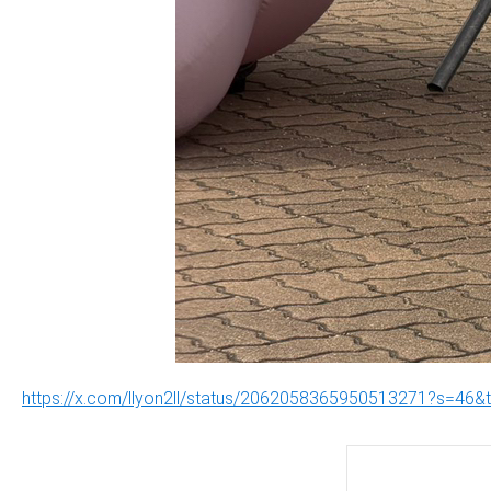
https://x.com/llyon2ll/status/2062058365950513271?s=