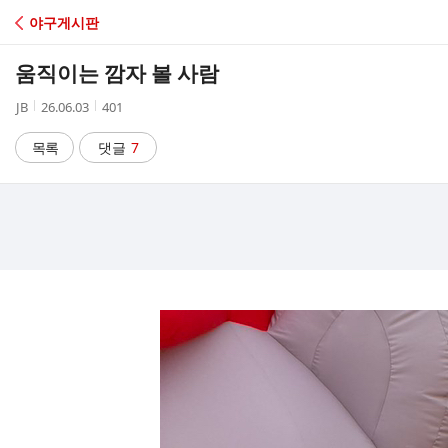
C
야구게시판
A
움직이는 깜자 볼 사람
F
작
작
조
JB
26.06.03
401
성
성
회
E
자
시
수
목록
댓글
7
간