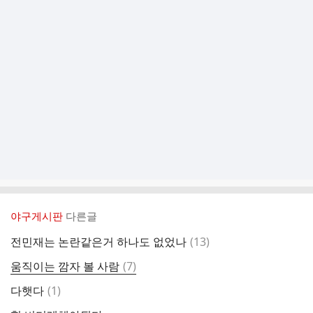
야구게시판
다른글
댓
전민재는 논란같은거 하나도 없었나
(
13
)
글
댓
움직이는 깜자 볼 사람
(
7
)
글
댓
다햇다
(
1
)
글