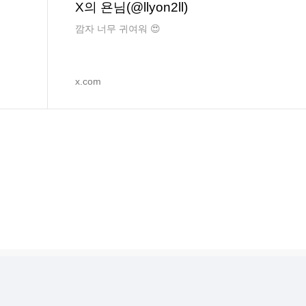
X의 욘님(@llyon2ll)
깜자 너무 귀여워 😍
x.com