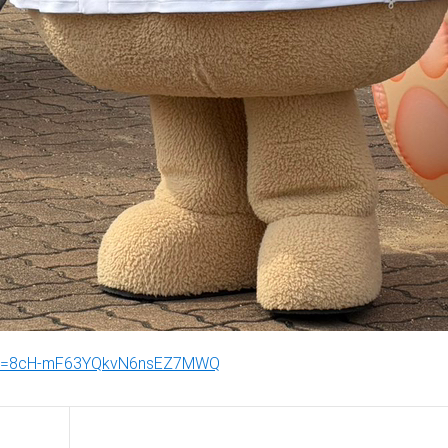
46&t=8cH-mF63YQkvN6nsEZ7MWQ