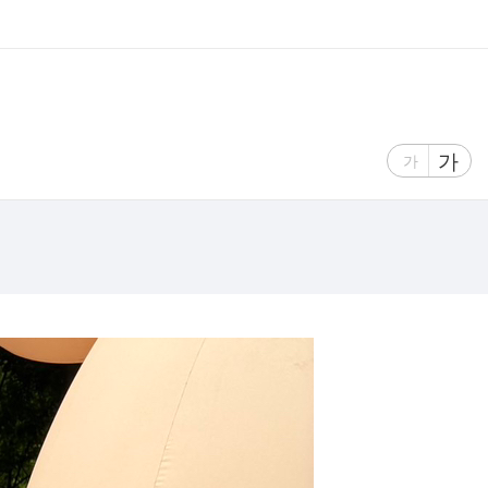
글
가
글
가
자
자
크
크
기
기
크
작
게
게