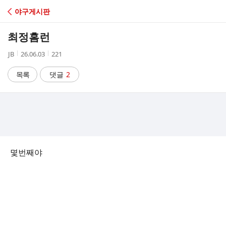
C
야구게시판
A
최정홈런
F
작
작
조
JB
26.06.03
221
성
성
회
E
자
시
수
목록
댓글
2
간
몇번째야