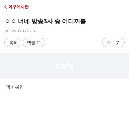
C
야구게시판
A
ㅇㅇ 너네 방송3사 중 어디꺼봄
F
작
작
조
JB
26.06.03
237
성
성
회
E
자
시
수
글
가
글
목록
댓글
11
가
간
자
자
크
크
기
기
크
작
게
게
엠비씨?