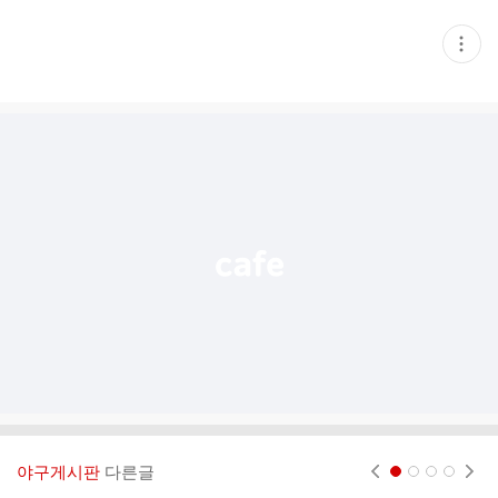
현
재
게
시
글
추
가
기
능
열
기
야구게시판
다른글
현재페이지 1
2
3
4