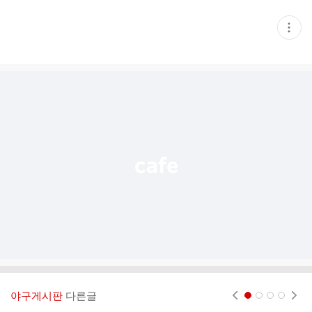
현
재
게
시
글
추
가
기
능
열
기
야구게시판
다른글
현재페이지 1
2
3
4