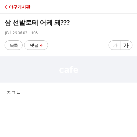
C
야구게시판
A
삼 선발로테 어케 돼???
F
작
작
조
JB
26.06.03
105
성
성
회
E
자
시
수
글
가
글
목록
댓글
4
가
간
자
자
크
크
기
기
크
작
게
게
ㅈㄱㄴ