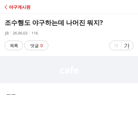
C
야구게시판
A
조수행도 야구하는데 나머진 뭐지?
F
작
작
조
JB
26.06.03
116
성
성
회
E
자
시
수
글
가
글
목록
댓글
0
가
간
자
자
크
크
기
기
크
작
게
게
ㅡㅡ