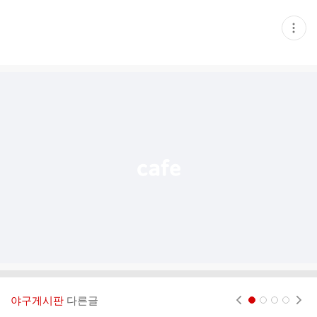
현
재
게
시
글
추
가
기
능
열
기
야구게시판
다른글
현재페이지 1
2
3
4