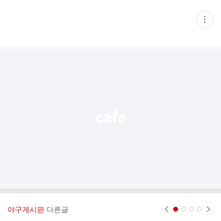
현
재
게
시
글
추
가
기
능
열
기
야구게시판
다른글
현재페이지 1
2
3
4