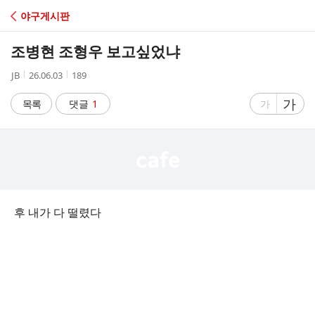
C
야구게시판
A
조병현 조형우 보고싶었냐
F
작
작
조
JB
26.06.03
189
성
성
회
E
자
시
수
글
가
글
목록
댓글
1
가
간
자
자
크
크
기
기
크
작
게
게
후 내가 다 떨렸다