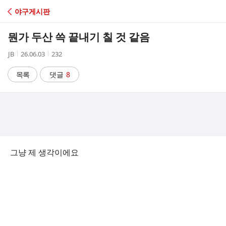
C
야구게시판
A
뭔가 두산 쓱 끝내기 칠 것 같음
F
작
작
조
JB
26.06.03
232
성
성
회
E
자
시
수
목록
댓글
8
간
그냥 제 생각이에요