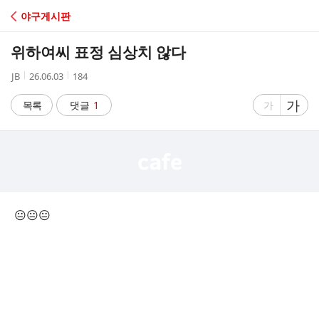
C
야구게시판
A
위하여씨 표정 심상치 않다
F
작
작
조
JB
26.06.03
184
성
성
회
E
자
시
수
글
가
글
목록
댓글
1
가
간
자
자
크
크
기
기
크
작
게
게
😐😐😐