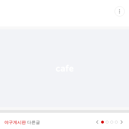
현
재
게
시
글
추
가
기
능
열
기
야구게시판
다른글
현재페이지 1
2
3
4