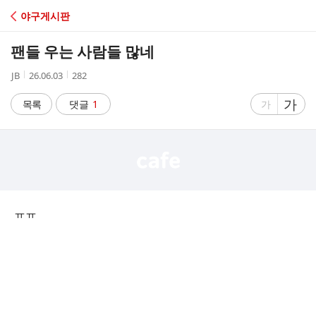
C
야구게시판
A
팬들 우는 사람들 많네
F
작
작
조
JB
26.06.03
282
성
성
회
E
자
시
수
글
가
글
목록
댓글
1
가
간
자
자
크
크
기
기
크
작
게
게
ㅠㅠ