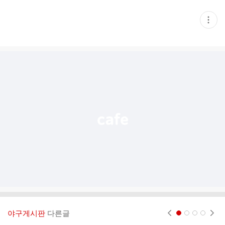
현
재
게
시
글
추
가
기
능
열
기
야구게시판
다른글
현재페이지 1
2
3
4