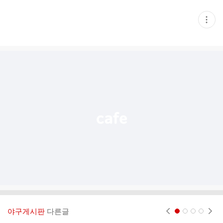
현
재
게
시
글
추
가
기
능
열
기
야구게시판
다른글
현재페이지 1
2
3
4