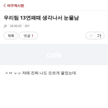
C
야구게시판
A
우리팀 13연패때 생각나서 눈물남
F
작
작
조
JB
26.06.03
201
성
성
회
E
자
시
수
글
가
글
목록
댓글
1
가
간
자
자
크
크
기
기
크
작
게
게
ㅅㅂ ㅜㅜ 저때 진짜 나도 모르게 울었는데