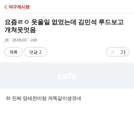
C
야구게시판
A
요즘ㄹㅇ 웃을일 없었는데 김민석 루드보고
F
개쳐웃엇음
작
작
조
JB
26.06.03
249
E
성
성
회
자
시
수
글
가
글
목록
댓글
2
가
간
자
자
크
크
기
기
크
작
게
게
하 진짜 양세찬이랑 개똑같이생겻네