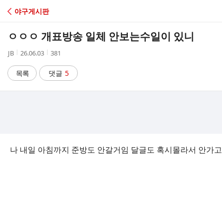
C
야구게시판
A
ㅇㅇㅇ 개표방송 일체 안보는수일이 있니
F
작
작
조
JB
26.06.03
381
성
성
회
E
자
시
수
목록
댓글
5
간
나 내일 아침까지 준방도 안갈거임 달글도 혹시몰라서 안가고