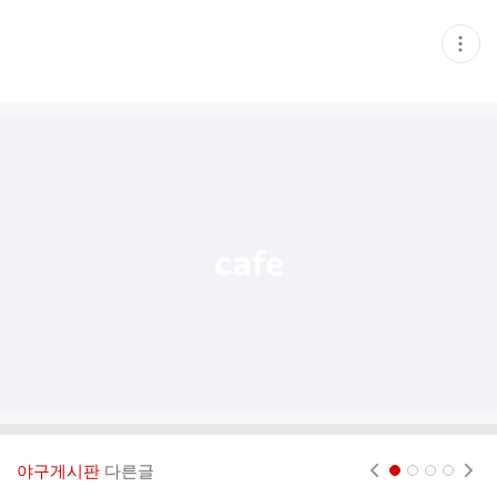
현
재
게
시
글
추
가
기
능
열
기
야구게시판
다른글
현재페이지 1
2
3
4