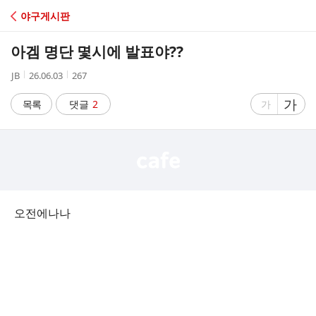
C
야구게시판
A
아겜 명단 몇시에 발표야??
F
작
작
조
JB
26.06.03
267
성
성
회
E
자
시
수
글
가
글
목록
댓글
2
가
간
자
자
크
크
기
기
크
작
게
게
오전에나나