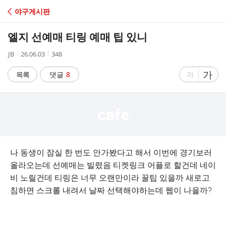
C
야구게시판
A
엘지 선예매 티링 예매 팁 있니
F
작
작
조
JB
26.06.03
348
성
성
회
E
자
시
수
글
가
글
목록
댓글
8
가
간
자
자
크
크
기
기
크
작
게
게
나 동생이 잠실 한 번도 안가봤다고 해서 이번에 경기보러
올라오는데 선예매는 빌렸음 티켓링크 어플로 할건데 네이
비 노릴건데 티링은 너무 오랜만이라 꿀팁 있을까 새로고
침하면 스크롤 내려서 날짜 선택해야하는데 웹이 나을까?