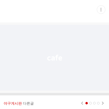
현
재
게
시
글
추
가
기
능
열
기
야구게시판
다른글
현재페이지 1
2
3
4