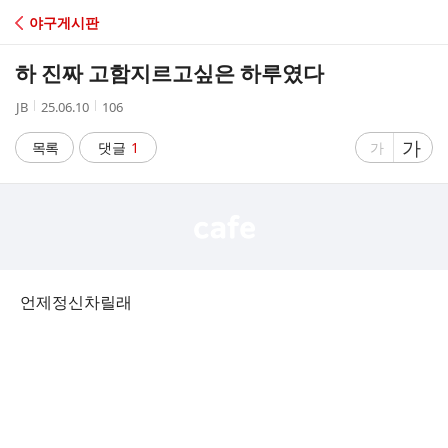
C
야구게시판
A
하 진짜 고함지르고싶은 하루였다
F
작
작
조
JB
25.06.10
106
성
성
회
E
자
시
수
글
가
글
목록
댓글
1
가
간
자
자
크
크
기
기
크
작
게
게
언제정신차릴래