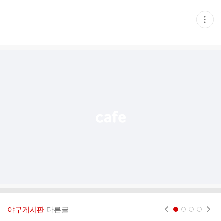
현
재
게
시
글
추
가
기
능
열
기
야구게시판
다른글
현재페이지 1
2
3
4