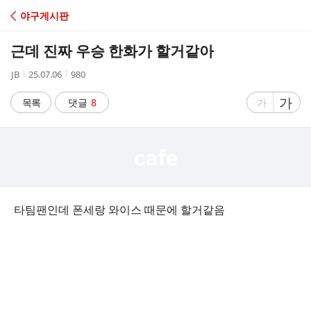
C
야구게시판
A
근데 진짜 우승 한화가 할거같아
F
작
작
조
JB
25.07.06
980
성
성
회
E
자
시
수
글
가
글
목록
댓글
8
가
간
자
자
크
크
기
기
크
작
게
게
타팀팬인데 폰세랑 와이스 때문에 할거같음