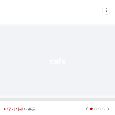
현
재
게
시
글
추
가
기
능
열
기
야구게시판
다른글
현재페이지 1
2
3
4