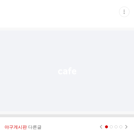
현
재
게
시
글
추
가
기
능
열
기
야구게시판
다른글
현재페이지 1
2
3
4