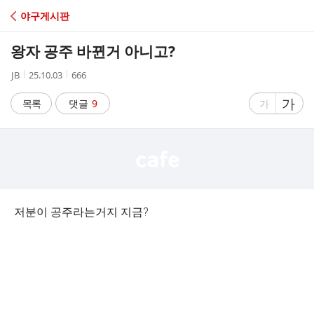
C
야구게시판
A
왕자 공주 바뀐거 아니고?
F
작
작
조
JB
25.10.03
666
성
성
회
E
자
시
수
글
가
글
목록
댓글
9
가
간
자
자
크
크
기
기
크
작
게
게
저분이 공주라는거지 지금?