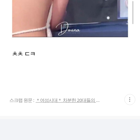
현
스크랩 원문 :
＊여성시대＊ 차분한 20대들의 알흠다운 공간
재
게
시
글
추
가
기
능