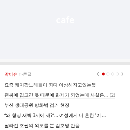
열
기
막이슈
다른글
현재페이지 1
2
3
4
요즘 케이팝노래들이 죄다 이상해지고있는듯
댓
팬싸에 입고간 옷 때문에 화제가 되었는데 사실은 데이트룩이었음
(
2
)
형
글
부산 생태공원 방화범 검거 현장
팬
“왜 항상 새벽 3시에 깨?”… 여성에게 더 흔한 '이 현상' 이유 밝혀졌다
달라진 조권의 외모를 본 김호영 반응