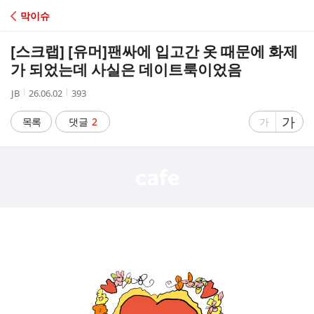
C
막이슈
A
[스크랩] [유머]
팬싸에 입고간 옷 때문에 화제
F
가 되었는데 사실은 데이트룩이었음
작
작
조
JB
26.06.02
393
E
성
성
회
자
시
수
글
가
글
목록
댓글
2
가
간
자
자
크
크
기
기
크
작
게
게