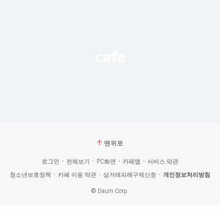
맨위로
로그인
전체보기
PC화면
카페앱
서비스 약관
청소년보호정책
카페 이용 약관
상거래피해구제신청
개인정보처리방침
©
Daum Corp.
카