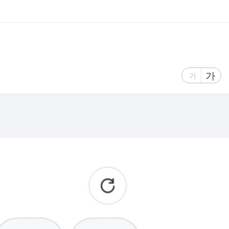
글
가
글
가
자
자
크
크
기
기
크
작
게
게