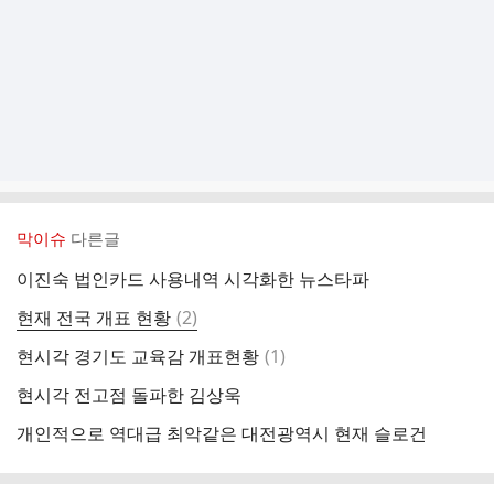
막이슈
다른글
이진숙 법인카드 사용내역 시각화한 뉴스타파
댓
현재 전국 개표 현황
(
2
)
글
댓
현시각 경기도 교육감 개표현황
(
1
)
글
현시각 전고점 돌파한 김상욱
개인적으로 역대급 최악같은 대전광역시 현재 슬로건