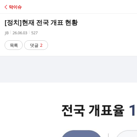
C
막이슈
A
[정치]
현재 전국 개표 현황
F
작
작
조
JB
26.06.03
527
성
성
회
E
자
시
수
목록
댓글
2
간