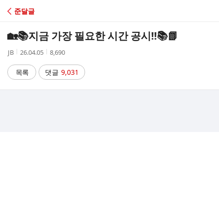
C
준달글
A
🏡📚지금 가장 필요한 시간 공시!!📚📗
F
작
작
조
JB
26.04.05
8,690
성
성
회
E
자
시
수
목록
댓글
9,031
간