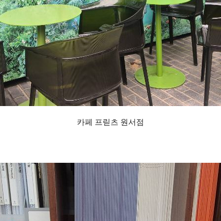
카페 프릳츠 원서점