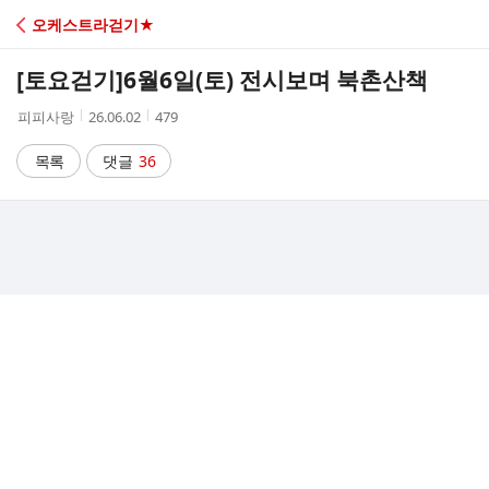
C
오케스트라걷기★
A
[토요걷기]
6월6일(토) 전시보며 북촌산책
F
작
작
조
피피사랑
26.06.02
479
성
성
회
E
자
시
수
목록
댓글
36
간