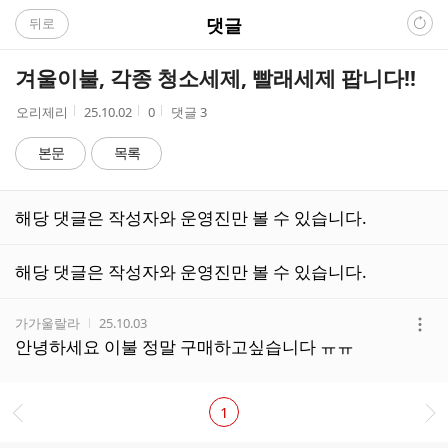
C
댓글
뒤로
A
겨울이불, 각종 청소세제, 빨래세제 팝니다!!
F
작
작
조
오리제리
25.10.02
0
댓글
3
성
성
회
E
자
시
수
본문
목록
간
댓
해당 댓글은 작성자와 운영진만 볼 수 있습니다.
글
리
스
해당 댓글은 작성자와 운영진만 볼 수 있습니다.
트
작성자
작성시간
가가울랄라
25.10.03
더
안녕하세요 이불 정말 구매하고싶습니다 ㅠㅠ
보
기
1