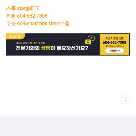
카톡 starga817
전화 604-682-7308
주소 609w.hastings street 4층
현
재
게
시
글
추
가
기
능