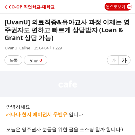
C
CO-OP 직업학교-대학교
앱으로보기
A
[UvanU] 의료직종&유아교사 과정 이제는 영
F
주권자도 편하고 빠르게 상담받자 (Loan &
Grant 상담 가능)
E
작
작
조
UvanU_Celine
25.04.04
1,229
성
성
회
자
시
수
글
가
글
목록
댓글
0
가
간
자
자
크
크
기
기
크
작
게
게
안녕하세요
캐나다 현지 에이전시 우벤유
입니다.
오늘은 영주권자 분들을 위한 글을 포스팅 할까 합니다:)