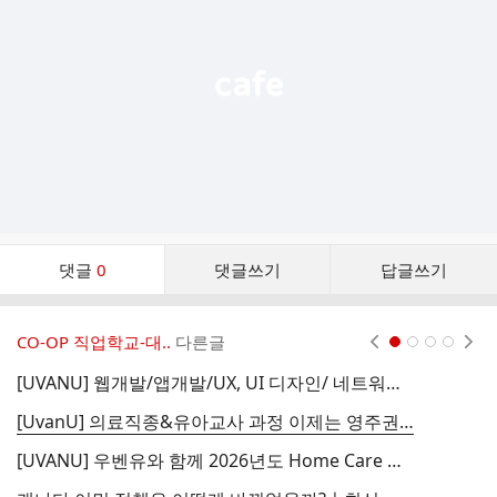
열
기
댓
댓글
0
댓글쓰기
답글쓰기
글
댓
글
CO-OP 직업학교-대..
다른글
현재페이지 1
2
3
4
리
스
[UVANU] 웹개발/앱개발/UX, UI 디자인/ 네트워크 시스템/ 사이버 보안 등 IT 관련 코업, 드루와봐요
트
[UvanU] 의료직종&유아교사 과정 이제는 영주권자도 편하고 빠르게 상담받자 (Loan & Grant 상담 가능)
캐
[UVANU] 우벤유와 함께 2026년도 Home Care Worker 이민 파일럿 빠르게 준비하세요!