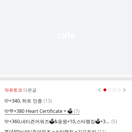
가
기
능
열
기
자유토크
다른글
현재페이지 1
2
3
4
댓
🩷+340, 하트 인증
(
13
)
글
댓
🩷💚+380 Heart Certificate + 🗳️
(
7
)
토
글
댓
🩷+360,네티즌어워즈🗳&응원+10,스타랭킹🗳+36,최애돌 인증
(
5
)
글
댓
🍑(440)×네티즌어워즈 ×스타랭킹 ×기프트리
(
11
)