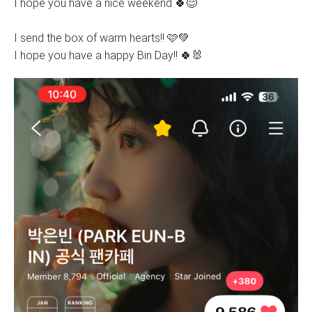
I hope you have a nice weekend 🍀😊
I send the box of warm hearts!! 🩷💚
I hope you have a happy Bin Day!! 🍀🐰