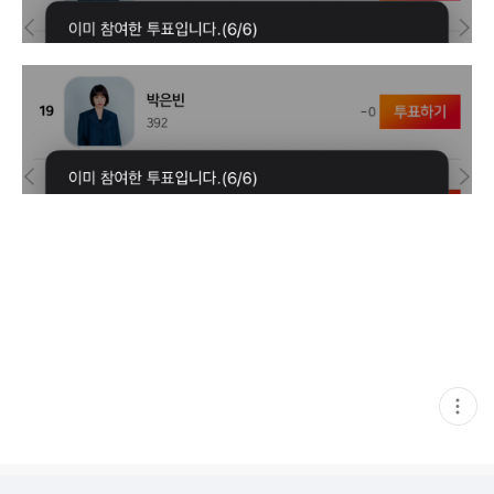
현
재
게
시
글
추