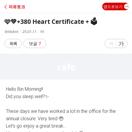
C
자유토크
앱으로보기
A
🩷💚+380 Heart Certificate + 🗳️
F
작
작
조
littleAnt
25.01.11
91
성
성
회
E
자
시
수
글
가
글
목록
댓글
7
가
간
자
자
크
크
기
기
크
작
게
게
Hello Bin Morning!!
Did you sleep well?✨
These days we have worked a lot in the office for the
annual closure. Very tired 🥹
Let’s go enjoy a great break...