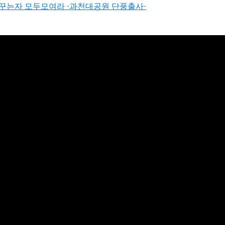
꾸는자 모두모여라 -과천대공원 단풍출사-