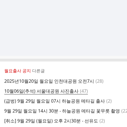
월요출사 공지
다른글
댓
2025년10월20일 월요일 인천대공원 오전7시
(
28
)
글
댓
10월06일(추석) 서울대공원 사진출사
(
47
)
글
댓
(급벙) 9월 29일 월요일 07시 하늘공원 메타길 출사
(
2
)
글
댓
9월 29일 월요일 14시 30분 - 하늘공원 메타길 꽃무릇 촬영
(
2
글
댓
[취소] 9월 29일 (월요일) 오후 2시30분 - 선유도
(
2
)
글