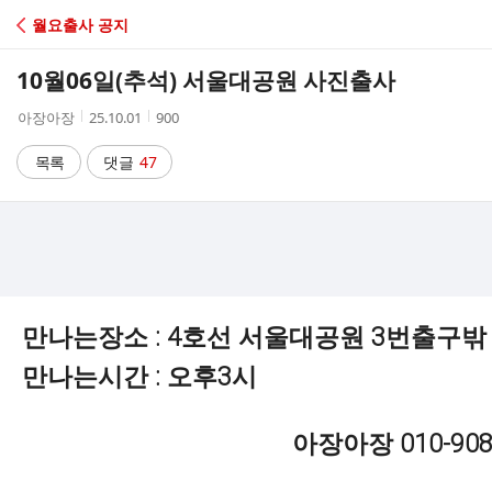
C
월요출사 공지
A
10월06일(추석) 서울대공원 사진출사
F
작
작
조
아장아장
25.10.01
900
성
성
회
E
자
시
수
목록
댓글
47
간
만나는장소 : 4호선 서울대공원 3번출구밖
만나는시간 : 오후3시
아장아장 010-9088-1