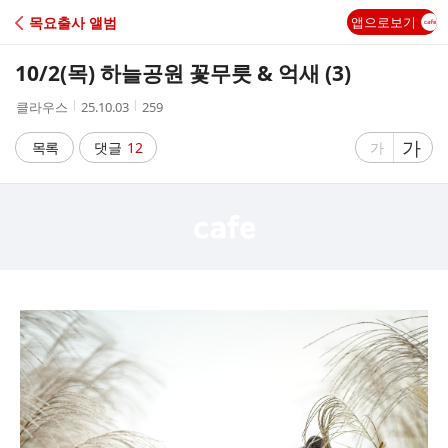
C
목요출사 앨범
앱으로보기
A
10/2(목) 하늘공원 꽃무릇 & 억새 (3)
F
작
작
조
클라우스
25.10.03
259
성
성
회
E
자
시
수
글
가
글
목록
댓글
12
가
간
자
자
크
크
기
기
크
작
게
게