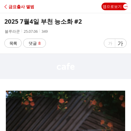
C
금요출사 앨범
앱으로보기
A
2025 7월4일 부천 능소화 #2
F
작
작
조
블루라쿤
25.07.06
349
성
성
회
E
자
시
수
글
가
글
목록
댓글
8
가
간
자
자
크
크
기
기
크
작
게
게