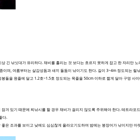
 이상 긴 낚싯대가 유리하다. 채비를 흘리는 것 보다는 흐르지 못하게 잡고 한 자리만 
종이며, 여름부터는 살감성돔과 새끼 돌돔이 낚이기도 한다. 길이 3~4m 정도되는 릴낚
멍봉돌을 원줄에 달고 1.2호~1.5호 정도되는 목줄을 50cm 이하로 짧게 달아 구멍 
이 잠겨 있기 때문에 찌낚시를 할 경우 채비가 걸리지 않도록 주위해야 한다. 테트라포드
좋다.
가장 좋은 조과를 보이고 낮에도 심심찮게 올라오기도하며 밤에는 붕장어가 낚이지만 마