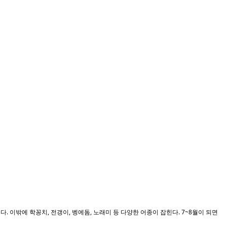
 이밖에 학꽁치, 전갱이, 벵에돔, 노래미 등 다양한 어종이 잡힌다. 7~8월이 되면