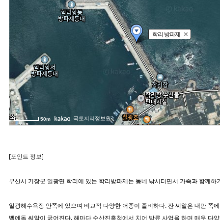
학리 방파제
, 국토지리정보원
50m
[포인트 정보]
부산시 기장군 일광면 학리에 있는 학리방파제는 동네 낚시터면서 가족과 함께하기
일광해수욕장 안쪽에 있으며 비교적 다양한 어종이 즐비하다. 잔 씨알은 내만 쪽에 많
벵에돔 씨알이 굵어진다. 해마다 수산진흥청에서 치어 방류 사업을 하며 매우 다양