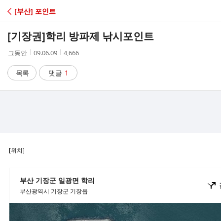
C
[부산] 포인트
A
[기장권]
학리 방파제 낚시포인트
F
작
작
조
그동안
09.06.09
4,666
성
성
회
E
자
시
수
목록
댓글
1
간
[위치]
부산 기장군 일광면 학리
부산광역시 기장군 기장읍