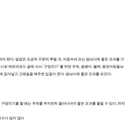
노려야 한다. 밑밥은 조금씩 꾸준히 뿌릴 것. 아침저녁 또는 밤낚시에 좋은 조과를 거
시로 테트라포드 끝에 서서 ´구멍치기´ 를 하면 우럭. 쏨뱅이. 볼락. 붕장어등을낚
사이에 집어넣고 고패질을 해주면 입질이 온다. 밤낚시에 좋은 조과를 보인다.
 구멍치기를 할 때는 주위를 부지런히 돌아다녀야 좋은 조과를 올릴 수 있다. 하지
릿수가 많지 않다