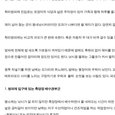
학리방파제 진입로는 포장마차 식당과 넓은 주차장이 있어 가족과 함께 하루를 
재미 삼아 찾는 곳이 동네낚시터라지만 조과가 나쁘다면 별 재미가 없다. 당연히 
학리방파제는 비교적 규모가 큰 편에 속한다. 폭은 자동차 두 대가 비껴 갈수 있을
방파제 전체에 밤 새도록 가로등이 켜져있기 때문에 밤에도 후레쉬 없이 채비를 만들
장으로 만들어진 잠자리채 정도만 있어도 된다. 낚시용 뜰채는 그물코가 커서 멸치
원투 처넣기를 하면 낮에는 도다리와 쥐노래미, 밤에는 붕장어와 우럭이 낚인다. 꼬
테트라포드 사이를 노리는 구멍치기로 우럭과 볼락 손맛을 보는 사람도 있다. 파
1.
방파제 입구에 있는 축양장 배수관부근
평소에는 낚시가 잘 되지 않지만 축양장에서 배수하면서 물 내려오는 시간이 되면 
넓은 공터같아 보이지만 낮에는 어구 수선작업이나 건조작업을 하는 작업장이다. 낮
- 릴찌낚시 또는 민장대 찌낚시가 효과적.