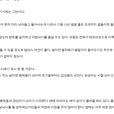
즐기기에는 그만이다.
잡어 한두 마리 낚아들고 돌아서는게 다반사 기왕 나선 걸음 좋은 조과까지 곁들이면 즐
 정도며 텐트를 설치하고 야영낚시를 즐길 수도 있다. 외항은 전체가 테트라포드로 이루
 수 있을 정도로 밤낚시 여건이 좋다. 밤이면 멸치떼가 발밑까지 들어오기도 하므로 
가 잡히지 않는다.
시래기 역시 한 몫 거든다.
도 치는 날이면 벵에돔이 낚이며 초가을부터는 감성돔도 낚인다. 망상어는 사철 낚이고
벵에돔과 망상어가 낚이기 시작한다. 때에 따라서는 새끼 숭어가 몰려들 때도 있다. 물
낚시를 할 경우에는어민들의 작업에 지장을 주지 않아야 한다. 밤에는 아무 제한 없이