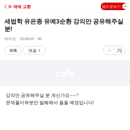
C
▷ 매매 교환
앱으로보기
A
세법학 유은종 유예3순환 강의만 공유해주실
F
분!
작
작
조
바이오
26.06.03
90
E
성
성
회
자
시
수
글
가
글
목록
댓글
1
가
간
자
자
크
크
기
기
크
작
게
게
강의만 공유해주실 분 계신가요~~?
문제풀이부분만 발췌해서 들을 예정입니다!